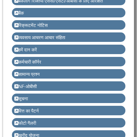
बैकलॉग रिक्तियां एससी/एसटी/ओबीसी के लिए आरक्षित
बैंक
रिक्रूटमेंट नोटिस
व्यवसाय आचरण आचार संहिता
हमें दान करें
कर्मचारी कॉर्नर
सामान्य प्रश्न
NF-ओबीसी
सूचना
वित्त का पैटर्न
फोटो गैलरी
खरीद योजना