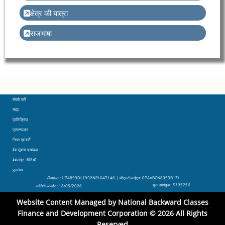
क्षेत्र की यात्रा
राजभाषा
संपर्क करें
Footer
मदद
प्रतिक्रिया
प्रमाणपत्र
नियम एवं शर्तें
वेब सूचना प्रबंधक
वेबसाइट नीतियाँ
पुरालेख
सीआईएन
: U74899DL1992NPL047146 |
जीएसटीआईएन
: 07AABCN8953B1ZI
कुल आगंतुक:
5195256
आखिरी अपडेट:
18/05/2026
Website Content Managed by National Backward Classes
Finance and Development Corporation © 2026 All Rights
Reserved