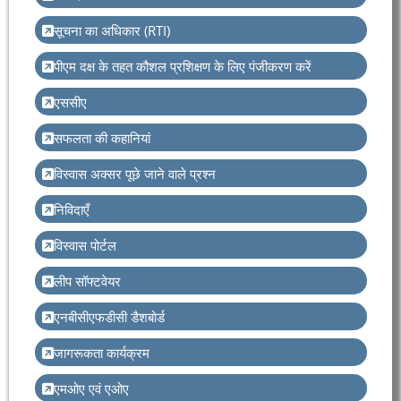
सूचना का अधिकार (RTI)
पीएम दक्ष के तहत कौशल प्रशिक्षण के लिए पंजीकरण करें
एससीए
सफलता की कहानियां
विस्वास अक्सर पूछे जाने वाले प्रश्न
निविदाएँ
विस्वास पोर्टल
लीप सॉफ्टवेयर
एनबीसीएफडीसी डैशबोर्ड
जागरूकता कार्यक्रम
एमओए एवं एओए